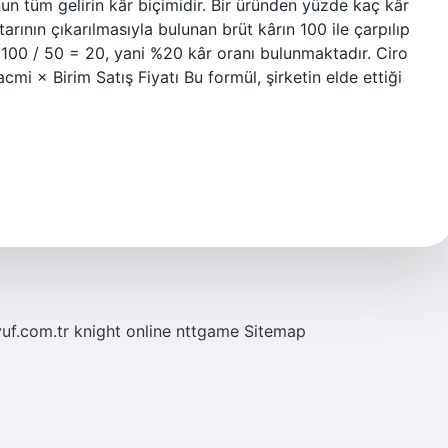
nun tüm gelirin kâr biçimidir. Bir üründen yüzde kaç kâr
tarının çıkarılmasıyla bulunan brüt kârın 100 ile çarpılıp
* 100 / 50 = 20, yani %20 kâr oranı bulunmaktadır. Ciro
cmi × Birim Satış Fiyatı Bu formül, şirketin elde ettiği
yuf.com.tr
knight online
nttgame
Sitemap