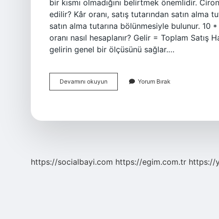
bir kısmı olmadığını belirtmek önemlidir. Ciro
edilir? Kâr oranı, satış tutarından satın alma tu
satın alma tutarına bölünmesiyle bulunur. 10 
oranı nasıl hesaplanır? Gelir = Toplam Satış Ha
gelirin genel bir ölçüsünü sağlar.…
Cironun
Devamını okuyun
Yorum Bırak
Yüzde
Kaçı
Kâr
https://socialbayi.com
https://egim.com.tr
https://