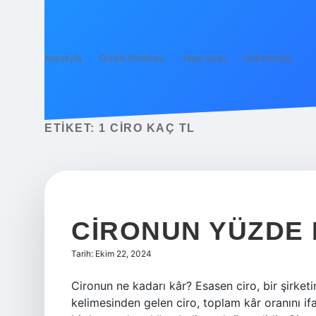
Anasayfa
Gizlilik Politikası
Yasal Uyarı
Hakkımızda
ETIKET:
1 CIRO KAÇ TL
CIRONUN YÜZDE 
Tarih: Ekim 22, 2024
Cironun ne kadarı kâr? Esasen ciro, bir şirketi
kelimesinden gelen ciro, toplam kâr oranını ifa