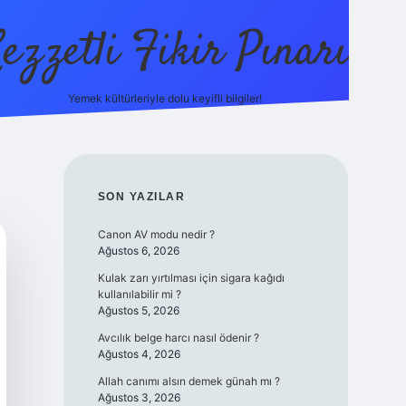
ezzetli Fikir Pınarı
Yemek kültürleriyle dolu keyifli bilgiler!
ilbet bahis sitesi
SIDEBAR
SON YAZILAR
Canon AV modu nedir ?
Ağustos 6, 2026
Kulak zarı yırtılması için sigara kağıdı
kullanılabilir mi ?
Ağustos 5, 2026
Avcılık belge harcı nasıl ödenir ?
Ağustos 4, 2026
Allah canımı alsın demek günah mı ?
Ağustos 3, 2026