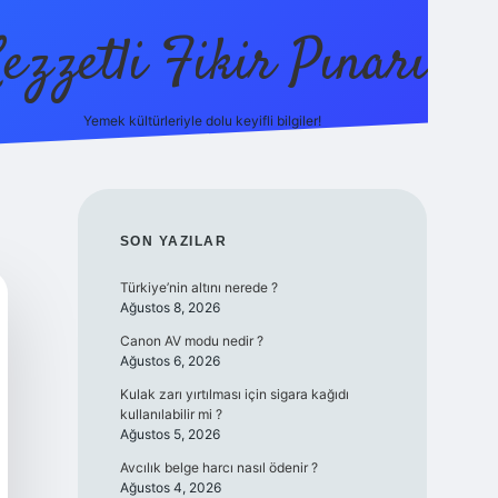
ezzetli Fikir Pınarı
Yemek kültürleriyle dolu keyifli bilgiler!
ilbet bahis sitesi
SIDEBAR
SON YAZILAR
Türkiye’nin altını nerede ?
Ağustos 8, 2026
Canon AV modu nedir ?
Ağustos 6, 2026
Kulak zarı yırtılması için sigara kağıdı
kullanılabilir mi ?
Ağustos 5, 2026
Avcılık belge harcı nasıl ödenir ?
Ağustos 4, 2026