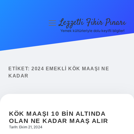
Lezzetli Fikir Pınarı
menüyü
aç
Yemek kültürleriyle dolu keyifli bilgiler!
Anasayfa
Gizlilik Politikası
Yasal Uyarı
ETIKET:
2024 EMEKLI KÖK MAAŞI NE
KADAR
Hakkımızda
KÖK MAAŞI 10 BIN ALTINDA
OLAN NE KADAR MAAŞ ALIR
Tarih: Ekim 21, 2024