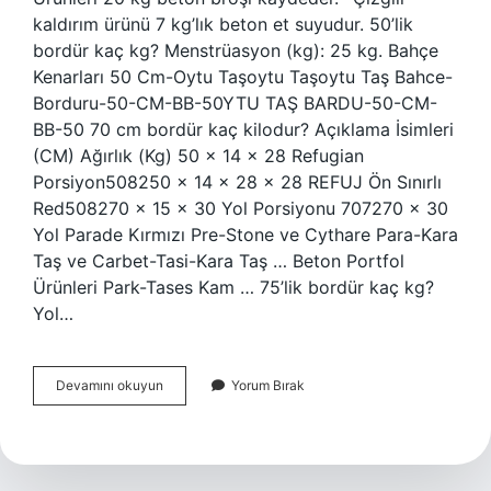
kaldırım ürünü 7 kg’lık beton et suyudur. 50’lik
bordür kaç kg? Menstrüasyon (kg): 25 kg. Bahçe
Kenarları 50 Cm-Oytu Taşoytu Taşoytu Taş Bahce-
Borduru-50-CM-BB-50YTU TAŞ BARDU-50-CM-
BB-50 70 cm bordür kaç kilodur? Açıklama İsimleri
(CM) Ağırlık (Kg) 50 x 14 x 28 Refugian
Porsiyon508250 x 14 x 28 x 28 REFUJ Ön Sınırlı
Red508270 x 15 x 30 Yol Porsiyonu 707270 x 30
Yol Parade Kırmızı Pre-Stone ve Cythare Para-Kara
Taş ve Carbet-Tasi-Kara Taş … Beton Portfol
Ürünleri Park-Tases Kam … 75’lik bordür kaç kg?
Yol…
Bordür
Devamını okuyun
Yorum Bırak
Taşı
Kaç
Kilodur