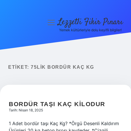
Lezzetli Fikir Pınarı
menüyü
aç
Yemek kültürleriyle dolu keyifli bilgiler!
Anasayfa
Gizlilik Politikası
Yasal Uyarı
ETIKET:
75LIK BORDÜR KAÇ KG
Hakkımızda
BORDÜR TAŞI KAÇ KILODUR
Tarih: Nisan 18, 2025
1 Adet bordür taşı Kaç Kg? *Örgü Desenli Kaldırım
Ürünleri 20 kg beton broşı kaydeder. *Çizgili