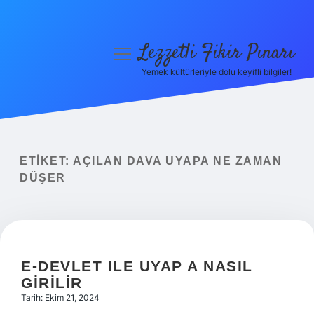
Lezzetli Fikir Pınarı
menüyü
aç
Yemek kültürleriyle dolu keyifli bilgiler!
Anasayfa
Gizlilik Politikası
Yasal Uyarı
ETIKET:
AÇILAN DAVA UYAPA NE ZAMAN
DÜŞER
Hakkımızda
E-DEVLET ILE UYAP A NASIL
GIRILIR
Tarih: Ekim 21, 2024