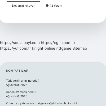
E-
Devamını okuyun
12 Yorum
Devlet
Ile
Uyap
A
Nasıl
Girilir
https://socialbayi.com
https://egim.com.tr
https://yuf.com.tr
knight online
nttgame
Sitemap
SIDEBAR
SON YAZILAR
Türkiye’nin altını nerede ?
Ağustos 8, 2026
Canon AV modu nedir ?
Ağustos 6, 2026
Kulak zarı yırtılması için sigara kağıdı kullanılabilir mi ?