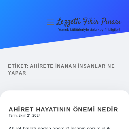
Lezzetli Fikir Pınarı
menüyü
aç
Yemek kültürleriyle dolu keyifli bilgiler!
Anasayfa
Gizlilik Politikası
Yasal Uyarı
ETIKET:
AHIRETE INANAN INSANLAR NE
YAPAR
Hakkımızda
AHIRET HAYATININ ÖNEMI NEDIR
Tarih: Ekim 21, 2024
Ahiret hayatı neden önemli? İnsanın sorumluluk