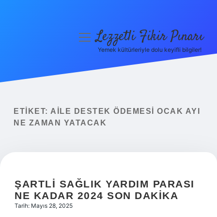
Lezzetli Fikir Pınarı
menüyü
aç
Yemek kültürleriyle dolu keyifli bilgiler!
Anasayfa
Gizlilik Politikası
Yasal Uyarı
ETIKET:
AILE DESTEK ÖDEMESI OCAK AYI
NE ZAMAN YATACAK
Hakkımızda
ŞARTLI SAĞLIK YARDIM PARASI
NE KADAR 2024 SON DAKIKA
Tarih: Mayıs 28, 2025