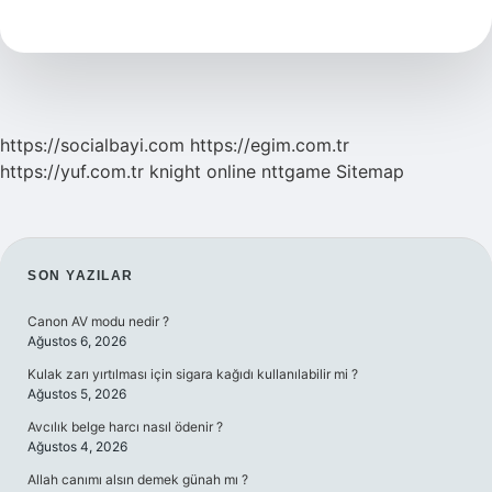
Yardım
Parası
Ne
Kadar
2024
Son
Dakika
https://socialbayi.com
https://egim.com.tr
https://yuf.com.tr
knight online
nttgame
Sitemap
SIDEBAR
SON YAZILAR
Canon AV modu nedir ?
Ağustos 6, 2026
Kulak zarı yırtılması için sigara kağıdı kullanılabilir mi ?
Ağustos 5, 2026
Avcılık belge harcı nasıl ödenir ?
Ağustos 4, 2026
Allah canımı alsın demek günah mı ?