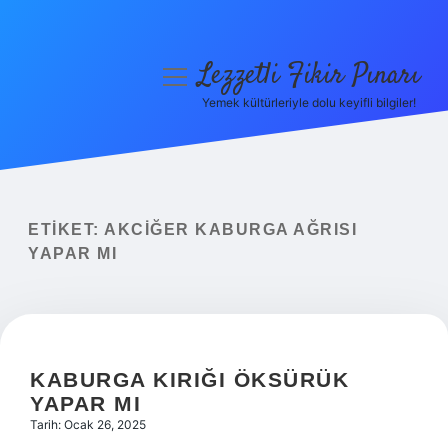
Lezzetli Fikir Pınarı
menüyü
aç
Yemek kültürleriyle dolu keyifli bilgiler!
Anasayfa
Gizlilik Politikası
Yasal Uyarı
ETIKET:
AKCIĞER KABURGA AĞRISI
YAPAR MI
Hakkımızda
KABURGA KIRIĞI ÖKSÜRÜK
YAPAR MI
Tarih: Ocak 26, 2025