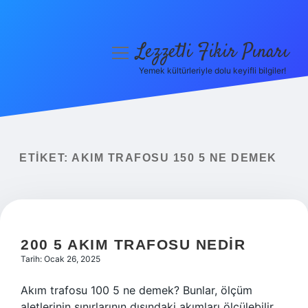
Lezzetli Fikir Pınarı
menüyü
aç
Yemek kültürleriyle dolu keyifli bilgiler!
Anasayfa
Gizlilik Politikası
Yasal Uyarı
ETIKET:
AKIM TRAFOSU 150 5 NE DEMEK
Hakkımızda
200 5 AKIM TRAFOSU NEDIR
Tarih: Ocak 26, 2025
Akım trafosu 100 5 ne demek? Bunlar, ölçüm
aletlerinin sınırlarının dışındaki akımları ölçülebilir