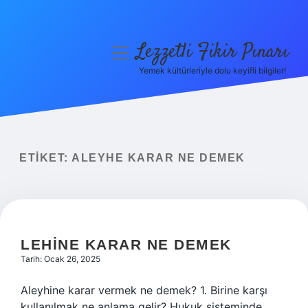
Lezzetli Fikir Pınarı
menüyü
aç
Yemek kültürleriyle dolu keyifli bilgiler!
Anasayfa
Gizlilik Politikası
Yasal Uyarı
ETIKET:
ALEYHE KARAR NE DEMEK
Hakkımızda
LEHINE KARAR NE DEMEK
Tarih: Ocak 26, 2025
Aleyhine karar vermek ne demek? 1. Birine karşı
kullanılmak ne anlama gelir? Hukuk sisteminde