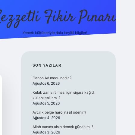
ezzetli Fikir Pınarı
Yemek kültürleriyle dolu keyifli bilgiler!
ilbet bahis sitesi
SIDEBAR
SON YAZILAR
Canon AV modu nedir ?
Ağustos 6, 2026
Kulak zarı yırtılması için sigara kağıdı
kullanılabilir mi ?
Ağustos 5, 2026
Avcılık belge harcı nasıl ödenir ?
Ağustos 4, 2026
Allah canımı alsın demek günah mı ?
Ağustos 3, 2026