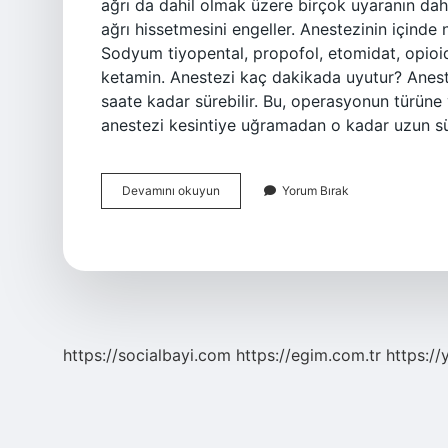
ağrı da dahil olmak üzere birçok uyaranın daha
ağrı hissetmesini engeller. Anestezinin içinde
Sodyum tiyopental, propofol, etomidat, opioidle
ketamin. Anestezi kaç dakikada uyutur? Anest
saate kadar sürebilir. Bu, operasyonun türüne
anestezi kesintiye uğramadan o kadar uzun s
Anestezi
Devamını okuyun
Yorum Bırak
Nasıl
Uyuşturur
https://socialbayi.com
https://egim.com.tr
https://