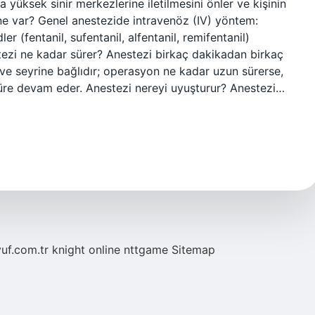
 yüksek sinir merkezlerine iletilmesini önler ve kişinin
 ne var? Genel anestezide intravenöz (IV) yöntem:
r (fentanil, sufentanil, alfentanil, remifentanil)
ezi ne kadar sürer? Anestezi birkaç dakikadan birkaç
 ve seyrine bağlıdır; operasyon ne kadar uzun sürerse,
üre devam eder. Anestezi nereyi uyuşturur? Anestezi…
yuf.com.tr
knight online
nttgame
Sitemap