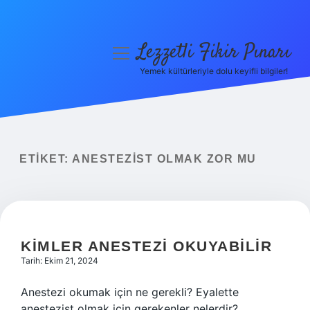
Lezzetli Fikir Pınarı
menüyü
aç
Yemek kültürleriyle dolu keyifli bilgiler!
Anasayfa
Gizlilik Politikası
Yasal Uyarı
ETIKET:
ANESTEZIST OLMAK ZOR MU
Hakkımızda
KIMLER ANESTEZI OKUYABILIR
Tarih: Ekim 21, 2024
Anestezi okumak için ne gerekli? Eyalette
anestezist olmak için gerekenler nelerdir?