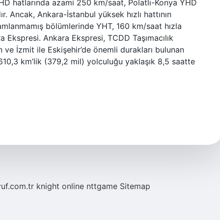
HD hatlarında azami 250 km/saat, Polatlı-Konya YHD
r. Ancak, Ankara-İstanbul yüksek hızlı hattının
mamlanmamış bölümlerinde YHT, 160 km/saat hızla
a Ekspresi. Ankara Ekspresi, TCDD Taşımacılık
n ve İzmit ile Eskişehir’de önemli durakları bulunan
 610,3 km’lik (379,2 mil) yolculuğu yaklaşık 8,5 saatte
yuf.com.tr
knight online
nttgame
Sitemap