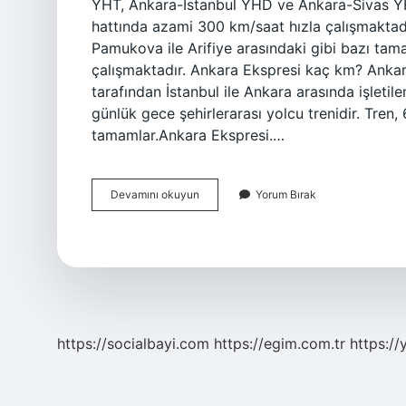
YHT, Ankara-İstanbul YHD ve Ankara-Sivas Y
hattında azami 300 km/saat hızla çalışmaktadı
Pamukova ile Arifiye arasındaki gibi bazı ta
çalışmaktadır. Ankara Ekspresi kaç km? Ankar
tarafından İstanbul ile Ankara arasında işletile
günlük gece şehirlerarası yolcu trenidir. Tren,
tamamlar.Ankara Ekspresi.…
Ankara
Devamını okuyun
Yorum Bırak
Ekspresi
Kaç
Km
Hız
https://socialbayi.com
https://egim.com.tr
https://