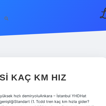
L
I KAÇ KM HIZ
l yüksek hızlı demiryoluAnkara – İstanbul YHDHat
nişliğiStandart (1. Tcdd tren kaç km hızla gider?