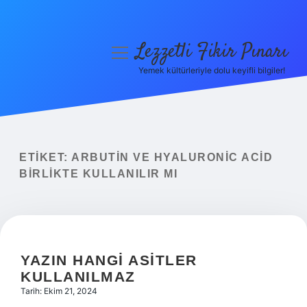
Lezzetli Fikir Pınarı
menüyü
aç
Yemek kültürleriyle dolu keyifli bilgiler!
Anasayfa
Gizlilik Politikası
Yasal Uyarı
ETIKET:
ARBUTIN VE HYALURONIC ACID
BIRLIKTE KULLANILIR MI
Hakkımızda
YAZIN HANGI ASITLER
KULLANILMAZ
Tarih: Ekim 21, 2024