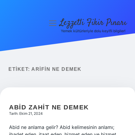
Lezzetli Fikir Pınarı
menüyü
aç
Yemek kültürleriyle dolu keyifli bilgiler!
Anasayfa
Gizlilik Politikası
Yasal Uyarı
ETIKET:
ARIFIN NE DEMEK
Hakkımızda
ABID ZAHIT NE DEMEK
Tarih: Ekim 21, 2024
Abid ne anlama gelir? Abid kelimesinin anlamı;
ibadet eden, itaat eden, hizmet eden ve hizmet