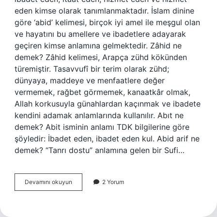
eden kimse olarak tanımlanmaktadır. İslam dinine
göre ‘abid’ kelimesi, birçok iyi amel ile meşgul olan
ve hayatını bu amellere ve ibadetlere adayarak
geçiren kimse anlamına gelmektedir. Zâhid ne
demek? Zâhid kelimesi, Arapça zühd kökünden
türemiştir. Tasavvufî bir terim olarak zühd;
dünyaya, maddeye ve menfaatlere değer
vermemek, rağbet görmemek, kanaatkâr olmak,
Allah korkusuyla günahlardan kaçınmak ve ibadete
kendini adamak anlamlarında kullanılır. Abıt ne
demek? Abit isminin anlamı TDK bilgilerine göre
şöyledir: İbadet eden, ibadet eden kul. Abid arif ne
demek? “Tanrı dostu” anlamına gelen bir Sufi…
Abid
Devamını okuyun
2 Yorum
Zahit
Ne
Demek