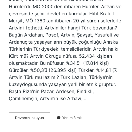
Hurriler’di. MÖ 2000’den itibaren Hurriler, Artvin ve
çevresinde şehir devletleri kurdular. Hitit Kralı II.
Murşit, MÖ 1360’tan itibaren 20 yıl süren seferlerle
Artvin’i fethetti. Artvinliler hangi Türk boyundan?
Bugün Ardahan, Posof, Artvin, Şavşat, Yusufeli ve
Ardanuç’ta yaşayanların büyük çoğunluğu Ahıska
Türklerinin Türkiye’deki temsilcileridir. Artvin halkı
Kürt mü? Artvin Okrugu nüfusu 52.434 kişiden
oluşmaktadır. Bu nüfusun %34,5’i (17.814 kişi)
Gürcüler, %50,3’ü (26.395 kişi) Türkler, %14,8’i (7.
Artvin Türk mü laz mı? Türk Lazları, Türkiye’nin
kuzeydoğusunda yaşayan yerli bir etnik gruptur.
Başta Rize’nin Pazar, Ardeşen, Fındıklı,
Çamlıhemşin, Artvin’in ise Arhavi,…
Artvinde
Devamını okuyun
Yorum Bırak
Hangi
Irklar