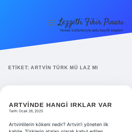
Lezzetli Fikir Pınarı
menüyü
aç
Yemek kültürleriyle dolu keyifli bilgiler!
Anasayfa
Gizlilik Politikası
Yasal Uyarı
ETIKET:
ARTVIN TÜRK MÜ LAZ MI
Hakkımızda
ARTVINDE HANGI IRKLAR VAR
Tarih: Ocak 26, 2025
Artvinlilerin kökeni nedir? Artvin’i yöneten ilk
kabile, Türklerin ataları olarak kabul edilen