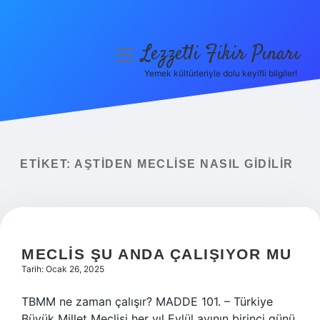
Lezzetli Fikir Pınarı
menüyü
aç
Yemek kültürleriyle dolu keyifli bilgiler!
Anasayfa
Gizlilik Politikası
Yasal Uyarı
ETIKET:
AŞTIDEN MECLISE NASIL GIDILIR
Hakkımızda
MECLIS ŞU ANDA ÇALIŞIYOR MU
Tarih: Ocak 26, 2025
TBMM ne zaman çalışır? MADDE 101. – Türkiye
Büyük Millet Meclisi her yıl Eylül ayının birinci günü