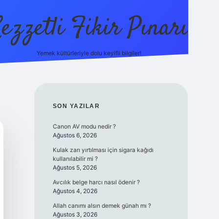
ezzetli Fikir Pınarı
Yemek kültürleriyle dolu keyifli bilgiler!
ilbet bahis sites
SIDEBAR
SON YAZILAR
Canon AV modu nedir ?
Ağustos 6, 2026
Kulak zarı yırtılması için sigara kağıdı
kullanılabilir mi ?
Ağustos 5, 2026
Avcılık belge harcı nasıl ödenir ?
Ağustos 4, 2026
Allah canımı alsın demek günah mı ?
Ağustos 3, 2026