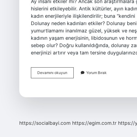
Ay insanı etkiler mi? Ancak son araştırmalara g
hislerini etkileyebilir. Antik kültürler, ayın kadı
kadın enerjileriyle ilişkilendirilir; buna “kendi
Dolunay neden kadınları etkiler? Dolunay ben
yumurtlamamı inanılmaz güzel, yüksek ve neşel
kadının yaşam enerjisinin, libidosunun ve hor
sebep olur? Doğru kullanıldığında, dolunay zam
enerjinizi artırır veya tam tersine duyguların
Ayın
Devamını okuyun
Yorum Bırak
Evreleri
Insanları
Nasıl
Etkiler
https://socialbayi.com
https://egim.com.tr
https://