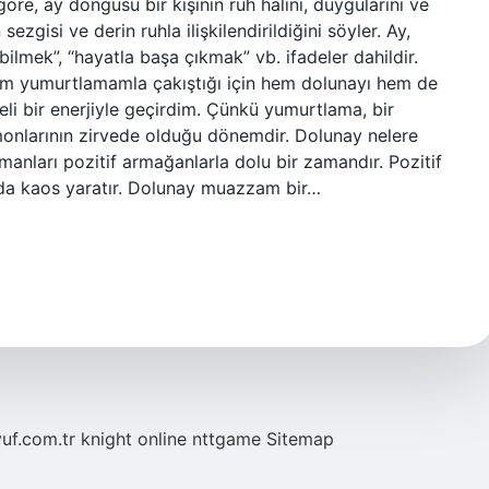
öre, ay döngüsü bir kişinin ruh halini, duygularını ve
n sezgisi ve derin ruhla ilişkilendirildiğini söyler. Ay,
ni bilmek”, “hayatla başa çıkmak” vb. ifadeler dahildir.
im yumurtlamamla çakıştığı için hem dolunayı hem de
i bir enerjiyle geçirdim. Çünkü yumurtlama, bir
monlarının zirvede olduğu dönemdir. Dolunay nelere
anları pozitif armağanlarla dolu bir zamandır. Pozitif
ızda kaos yaratır. Dolunay muazzam bir…
yuf.com.tr
knight online
nttgame
Sitemap