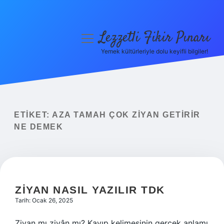
Lezzetli Fikir Pınarı
menüyü
aç
Yemek kültürleriyle dolu keyifli bilgiler!
Anasayfa
Gizlilik Politikası
Yasal Uyarı
ETIKET:
AZA TAMAH ÇOK ZIYAN GETIRIR
NE DEMEK
Hakkımızda
ZIYAN NASIL YAZILIR TDK
Tarih: Ocak 26, 2025
Ziyan mı ziyân mı? Kayıp kelimesinin gerçek anlamı