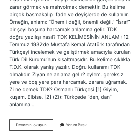
zarar görmek ve mahvolmak demektir. Bu kelime
birçok basmakalıp ifade ve deyişlerde de kullanılır.
Örneğin, anlamı: “Önemli değil, önemli değil.” “İsraf”
bir şeyi boşuna harcamak anlamına gelir. TDK
doğru yazılışı nasıl? TDK KELİMESİNİN ANLAMI: 12
Temmuz 1932’de Mustafa Kemal Atatürk tarafından
Türkçeyi incelemek ve geliştirmek amacıyla kurulan
Türk Dil Kurumu’nun kısaltmasıdır. Bu kelime sıklıkla
T.D.K. olarak yanlış yazılır. Doğru kullanımı TDK
olmalıdır. Ziyan ne anlama gelir? eylem. gereksiz
yere ve boş yere para harcamak. zarara uğramak.
Zi ne demek TDK? Osmanlı Türkçesi [1] Giyim,
kuşam. Elbise. [2] (Zi): Türkçede “den, dan”
anlamına…
Ziyan
Devamını okuyun
Yorum Bırak
Nasıl
Yazılır