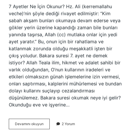
7 Ayetler Ne İçin Okunur? Hz. Ali (kerremallahu
veche)’nin şöyle dediği rivayet edilmiştir: “Kim
sabah akşam bunları okumaya devam ederse veya
gökler yerin üzerine kapandığı zaman bile bunları
yanında taşırsa, Allah (cc) mutlaka onlar için yedi
ayet yaratır.” Bu, onun için bir rahatlama ve
katlanmak zorunda olduğu meşakkatli işten bir
çıkış yoludur. Bakara suresi 7. ayet ne demek
istiyor? Allah Teala ilim, hikmet ve adalet sahibi bir
varlık olduğundan, O’nun kullarının iradeleri ve
etkileri olmaksızın günah işlemelerine izin vermesi,
onları saptırması, kalplerini mühürlemesi ve bundan
dolayı kullarını suçlayıp cezalandırması
düşünülemez. Bakara suresi okumak neye iyi gelir?
Okunduğu eve ve işyerine…
Bakara
Devamını okuyun
2 Yorum
Suresi