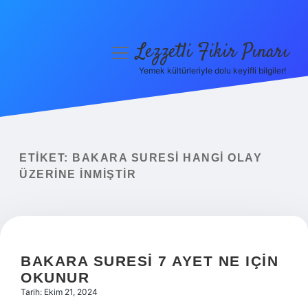
Lezzetli Fikir Pınarı
menüyü
aç
Yemek kültürleriyle dolu keyifli bilgiler!
Anasayfa
Gizlilik Politikası
Yasal Uyarı
ETIKET:
BAKARA SURESI HANGI OLAY
ÜZERINE INMIŞTIR
Hakkımızda
BAKARA SURESI 7 AYET NE IÇIN
OKUNUR
Tarih: Ekim 21, 2024