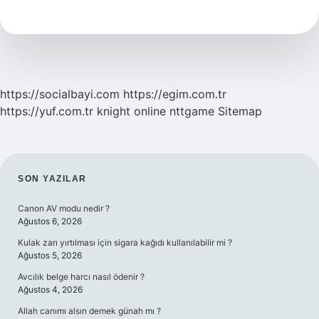
7
Ayet
Ne
Için
Okunur
https://socialbayi.com
https://egim.com.tr
https://yuf.com.tr
knight online
nttgame
Sitemap
SIDEBAR
SON YAZILAR
Canon AV modu nedir ?
Ağustos 6, 2026
Kulak zarı yırtılması için sigara kağıdı kullanılabilir mi ?
Ağustos 5, 2026
Avcılık belge harcı nasıl ödenir ?
Ağustos 4, 2026
Allah canımı alsın demek günah mı ?