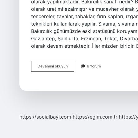
olarak yapılmaktadır. Bakırcılık sanatı nedir? 
olarak üretimi azalmıştır ve mücevher olarak ya
tencereler, tavalar, tabaklar, fırın kapları, ızg
teknikleri kullanılarak yapılır. Sıvama, sıvama 
Bakırcılık günümüzde eski statüsünü koruyam
Gaziantep, Şanlıurfa, Erzincan, Tokat, Diyarbak
olarak devam etmektedir. İllerimizden biridir. 
Bakırcılık
Devamını okuyun
6 Yorum
Kültürel
Midir
https://socialbayi.com
https://egim.com.tr
https://