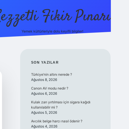
ezzetli Fikir Pınarı
Yemek kültürleriyle dolu keyifli bilgiler!
ilbet bahis sitesi
SIDEBAR
SON YAZILAR
Türkiye’nin altını nerede ?
Ağustos 8, 2026
Canon AV modu nedir ?
Ağustos 6, 2026
Kulak zarı yırtılması için sigara kağıdı
kullanılabilir mi ?
Ağustos 5, 2026
Avcılık belge harcı nasıl ödenir ?
Ağustos 4, 2026