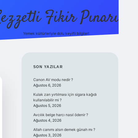
ezzetli Fikir Pınarı
Yemek kültürleriyle dolu keyifli bilgiler!
ilbet bahis sites
SIDEBAR
SON YAZILAR
Canon AV modu nedir ?
Ağustos 6, 2026
Kulak zarı yırtılması için sigara kağıdı
kullanılabilir mi ?
Ağustos 5, 2026
Avcılık belge harcı nasıl ödenir ?
Ağustos 4, 2026
Allah canımı alsın demek günah mı ?
Ağustos 3, 2026