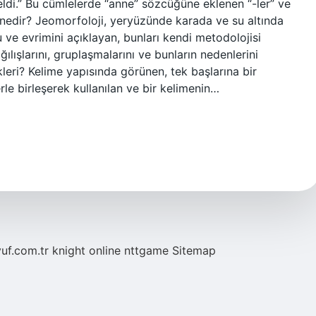
ldi.” Bu cümlelerde “anne” sözcüğüne eklenen “-ler” ve
mi nedir? Jeomorfoloji, yeryüzünde karada ve su altında
u ve evrimini açıklayan, bunları kendi metodolojisi
ılışlarını, gruplaşmalarını ve bunların nedenlerini
ekleri? Kelime yapısında görünen, tek başlarına bir
le birleşerek kullanılan ve bir kelimenin…
yuf.com.tr
knight online
nttgame
Sitemap