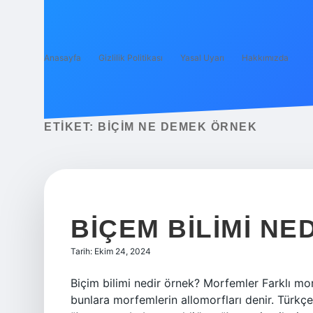
Anasayfa
Gizlilik Politikası
Yasal Uyarı
Hakkımızda
ETIKET:
BIÇIM NE DEMEK ÖRNEK
BIÇEM BILIMI NE
Tarih: Ekim 24, 2024
Biçim bilimi nedir örnek? Morfemler Farklı morf
bunlara morfemlerin allomorfları denir. Türkçe