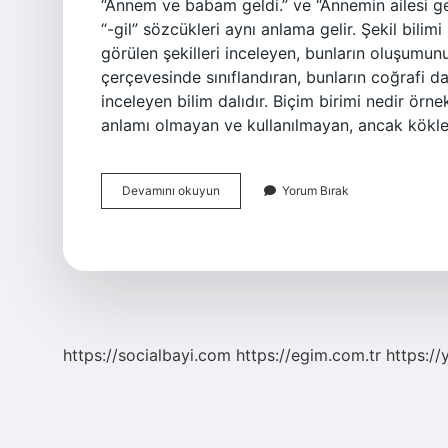
“Annem ve babam geldi.” ve “Annemin ailesi ge
“-gil” sözcükleri aynı anlama gelir. Şekil bili
görülen şekilleri inceleyen, bunların oluşumun
çerçevesinde sınıflandıran, bunların coğrafi dağ
inceleyen bilim dalıdır. Biçim birimi nedir örn
anlamı olmayan ve kullanılmayan, ancak kökler
Biçem
Devamını okuyun
Yorum Bırak
Bilimi
Nedir
https://socialbayi.com
https://egim.com.tr
https://