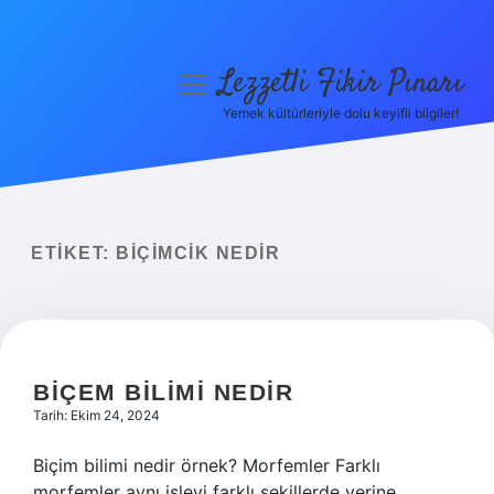
Lezzetli Fikir Pınarı
menüyü
aç
Yemek kültürleriyle dolu keyifli bilgiler!
Anasayfa
Gizlilik Politikası
Yasal Uyarı
ETIKET:
BIÇIMCIK NEDIR
Hakkımızda
BIÇEM BILIMI NEDIR
Tarih: Ekim 24, 2024
Biçim bilimi nedir örnek? Morfemler Farklı
morfemler aynı işlevi farklı şekillerde yerine