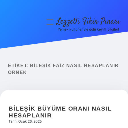
Lezzetli Fikir Pınarı
menüyü
aç
Yemek kültürleriyle dolu keyifli bilgiler!
Anasayfa
Gizlilik Politikası
Yasal Uyarı
ETIKET:
BILEŞIK FAIZ NASIL HESAPLANIR
ÖRNEK
Hakkımızda
BILEŞIK BÜYÜME ORANI NASIL
HESAPLANIR
Tarih: Ocak 26, 2025