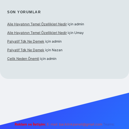
SON YORUMLAR
Aile Hayatının Temel Özellikleri Nedir
için
admin
Aile Hayatının Temel Özellikleri Nedir
için
Umay
Palyatif Tdk Ne Demek
için
admin
Palyatif Tdk Ne Demek
için
Nazan
Çelik Neden Önemli
için
admin
is sitesi
Reklam ve İletişim:
E-mail:
backlinkpaneli@gmail.com
Teams: