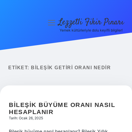
Lezzetli Fikir Pınarı
menüyü
aç
Yemek kültürleriyle dolu keyifli bilgiler!
Anasayfa
Gizlilik Politikası
Yasal Uyarı
ETIKET:
BILEŞIK GETIRI ORANI NEDIR
Hakkımızda
BILEŞIK BÜYÜME ORANI NASIL
HESAPLANIR
Tarih: Ocak 26, 2025
Bileşik büyüme nasıl hesaplanır? Bileşik Yıllık