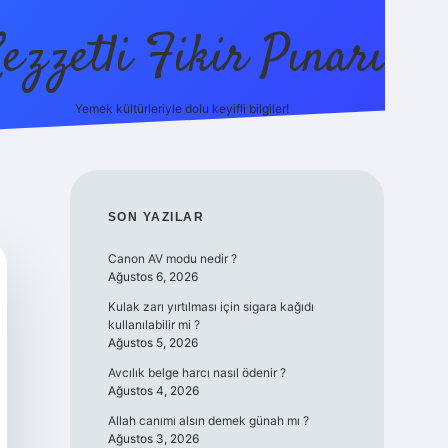
ezzetli Fikir Pınarı
Yemek kültürleriyle dolu keyifli bilgiler!
ilbet bahis sitesi
SIDEBAR
SON YAZILAR
Canon AV modu nedir ?
Ağustos 6, 2026
Kulak zarı yırtılması için sigara kağıdı
kullanılabilir mi ?
Ağustos 5, 2026
Avcılık belge harcı nasıl ödenir ?
Ağustos 4, 2026
Allah canımı alsın demek günah mı ?
Ağustos 3, 2026