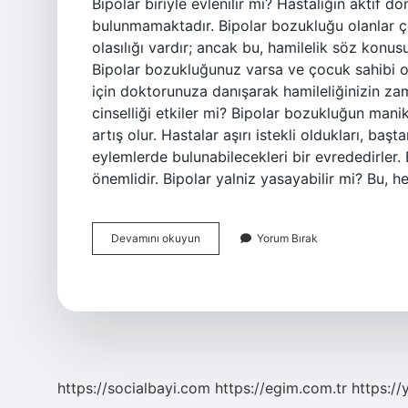
Bipolar biriyle evlenilir mi? Hastalığın aktif 
bulunmamaktadır. Bipolar bozukluğu olanlar ç
olasılığı vardır; ancak bu, hamilelik söz kon
Bipolar bozukluğunuz varsa ve çocuk sahibi ol
için doktorunuza danışarak hamileliğinizin zam
cinselliği etkiler mi? Bipolar bozukluğun mani
artış olur. Hastalar aşırı istekli oldukları, başt
eylemlerde bulunabilecekleri bir evrededirler.
önemlidir. Bipolar yalniz yasayabilir mi? Bu, 
Bipolar
Devamını okuyun
Yorum Bırak
Bozukluğu
Olan
Kişi
Evlenebilir
Mi
https://socialbayi.com
https://egim.com.tr
https://