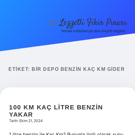
Lezzetli Fikir Pınarı
menüyü
aç
Yemek kültürleriyle dolu keyifli bilgiler!
Anasayfa
Gizlilik Politikası
Yasal Uyarı
ETIKET:
BIR DEPO BENZIN KAÇ KM GIDER
Hakkımızda
100 KM KAÇ LITRE BENZIN
YAKAR
Tarih: Ekim 21, 2024
1 litre benzin ile Kaç Km? Bununla ilgili olarak şunu