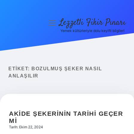
Lezzetli Fikir Pınarı
menüyü
aç
Yemek kültürleriyle dolu keyifli bilgiler!
Anasayfa
Gizlilik Politikası
Yasal Uyarı
ETIKET:
BOZULMUŞ ŞEKER NASIL
ANLAŞILIR
Hakkımızda
AKIDE ŞEKERININ TARIHI GEÇER
MI
Tarih: Ekim 22, 2024