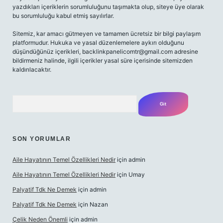
yazdıkları içeriklerin sorumluluğunu taşımakta olup, siteye üye olarak
bu sorumluluğu kabul etmiş sayılırlar.
Sitemiz, kar amacı gütmeyen ve tamamen ücretsiz bir bilgi paylaşım
platformudur. Hukuka ve yasal düzenlemelere aykırı olduğunu
düşündüğünüz içerikleri,
backlinkpanelicomtr@gmail.com
adresine
bildirmeniz halinde, ilgili içerikler yasal süre içerisinde sitemizden
kaldırılacaktır.
Arama
SON YORUMLAR
Aile Hayatının Temel Özellikleri Nedir
için
admin
Aile Hayatının Temel Özellikleri Nedir
için
Umay
Palyatif Tdk Ne Demek
için
admin
Palyatif Tdk Ne Demek
için
Nazan
Çelik Neden Önemli
için
admin