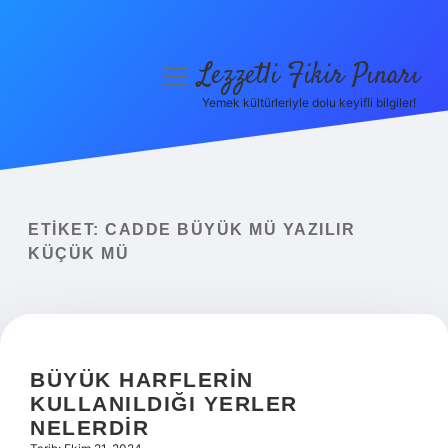
Lezzetli Fikir Pınarı
menüyü
aç
Yemek kültürleriyle dolu keyifli bilgiler!
Anasayfa
Gizlilik Politikası
Yasal Uyarı
ETIKET:
CADDE BÜYÜK MÜ YAZILIR
KÜÇÜK MÜ
Hakkımızda
BÜYÜK HARFLERIN
KULLANILDIĞI YERLER
NELERDIR