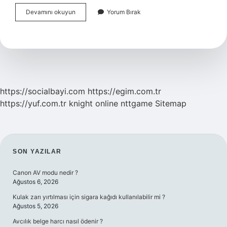
Modern
Devamını okuyun
Yorum Bırak
Liderlik
Kuramları
Nelerdir
https://socialbayi.com
https://egim.com.tr
https://yuf.com.tr
knight online
nttgame
Sitemap
SIDEBAR
SON YAZILAR
Canon AV modu nedir ?
Ağustos 6, 2026
Kulak zarı yırtılması için sigara kağıdı kullanılabilir mi ?
Ağustos 5, 2026
Avcılık belge harcı nasıl ödenir ?