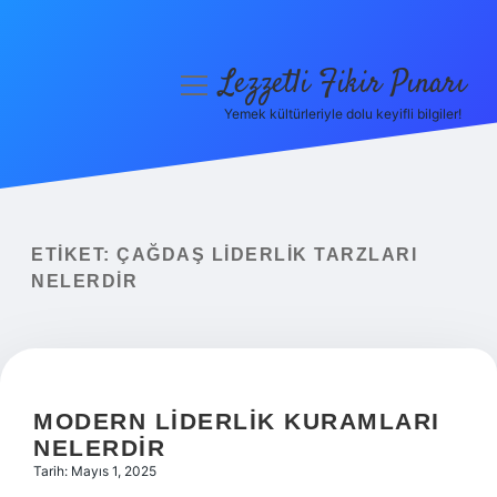
Lezzetli Fikir Pınarı
menüyü
aç
Yemek kültürleriyle dolu keyifli bilgiler!
Anasayfa
Gizlilik Politikası
Yasal Uyarı
ETIKET:
ÇAĞDAŞ LIDERLIK TARZLARI
NELERDIR
Hakkımızda
MODERN LIDERLIK KURAMLARI
NELERDIR
Tarih: Mayıs 1, 2025