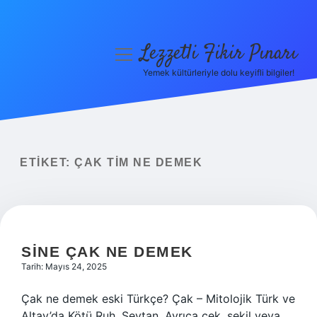
Lezzetli Fikir Pınarı
menüyü
aç
Yemek kültürleriyle dolu keyifli bilgiler!
Anasayfa
Gizlilik Politikası
Yasal Uyarı
ETIKET:
ÇAK TIM NE DEMEK
Hakkımızda
SINE ÇAK NE DEMEK
Tarih: Mayıs 24, 2025
Çak ne demek eski Türkçe? Çak – Mitolojik Türk ve
Altay’da Kötü Ruh. Şeytan. Ayrıca çek, şekil veya