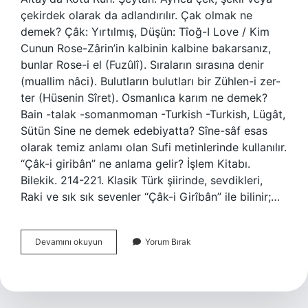
çekirdek olarak da adlandırılır. Çak olmak ne
demek? Çâk: Yırtılmış, Düşün: Tîoğ-I Love / Kim
Cunun Rose-Zârin’in kalbinin kalbine bakarsanız,
bunlar Rose-i el (Fuzûlî). Sıraların sırasına denir
(muallim nâci). Bulutların bulutları bir Zühlen-i zer-
ter (Hüsenin Sîret). Osmanlıca karım ne demek?
Bain -talak -somanmoman -Turkish -Turkish, Lügât,
Sütün Sine ne demek edebiyatta? Sîne-sâf esas
olarak temiz anlamı olan Sufi metinlerinde kullanılır.
“Çâk-i giribân” ne anlama gelir? İşlem Kitabı.
Bilekik. 214-221. Klasik Türk şiirinde, sevdikleri,
Raki ve sık sık sevenler “Çâk-i Girîbân” ile bilinir;…
Sine
Devamını okuyun
Yorum Bırak
Çak
Ne
Demek