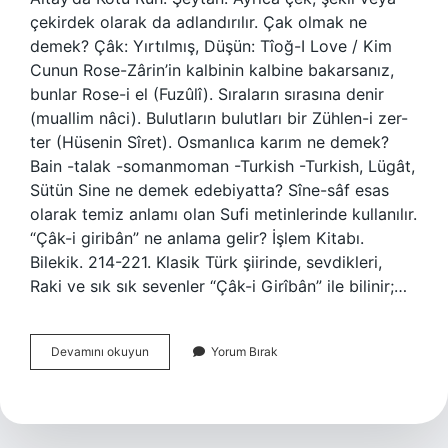
çekirdek olarak da adlandırılır. Çak olmak ne
demek? Çâk: Yırtılmış, Düşün: Tîoğ-I Love / Kim
Cunun Rose-Zârin’in kalbinin kalbine bakarsanız,
bunlar Rose-i el (Fuzûlî). Sıraların sırasına denir
(muallim nâci). Bulutların bulutları bir Zühlen-i zer-
ter (Hüsenin Sîret). Osmanlıca karım ne demek?
Bain -talak -somanmoman -Turkish -Turkish, Lügât,
Sütün Sine ne demek edebiyatta? Sîne-sâf esas
olarak temiz anlamı olan Sufi metinlerinde kullanılır.
“Çâk-i giribân” ne anlama gelir? İşlem Kitabı.
Bilekik. 214-221. Klasik Türk şiirinde, sevdikleri,
Raki ve sık sık sevenler “Çâk-i Girîbân” ile bilinir;…
Sine
Devamını okuyun
Yorum Bırak
Çak
Ne
Demek