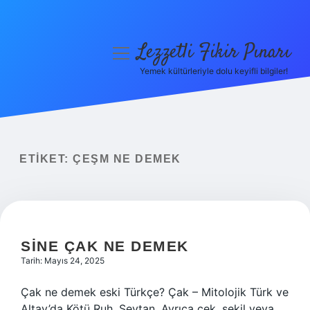
Lezzetli Fikir Pınarı
menüyü
aç
Yemek kültürleriyle dolu keyifli bilgiler!
Anasayfa
Gizlilik Politikası
Yasal Uyarı
ETIKET:
ÇEŞM NE DEMEK
Hakkımızda
SINE ÇAK NE DEMEK
Tarih: Mayıs 24, 2025
Çak ne demek eski Türkçe? Çak – Mitolojik Türk ve
Altay’da Kötü Ruh. Şeytan. Ayrıca çek, şekil veya