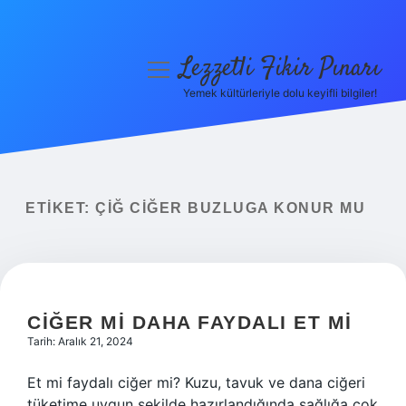
Lezzetli Fikir Pınarı
menüyü
aç
Yemek kültürleriyle dolu keyifli bilgiler!
Anasayfa
Gizlilik Politikası
Yasal Uyarı
ETIKET:
ÇIĞ CIĞER BUZLUGA KONUR MU
Hakkımızda
CIĞER MI DAHA FAYDALI ET MI
Tarih: Aralık 21, 2024
Et mi faydalı ciğer mi? Kuzu, tavuk ve dana ciğeri
tüketime uygun şekilde hazırlandığında sağlığa çok