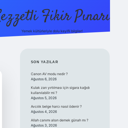
ezzetli Fikir Pınarı
Yemek kültürleriyle dolu keyifli bilgiler!
ilbet bahis site
SIDEBAR
SON YAZILAR
Canon AV modu nedir ?
Ağustos 6, 2026
Kulak zarı yırtılması için sigara kağıdı
kullanılabilir mi ?
Ağustos 5, 2026
Avcılık belge harcı nasıl ödenir ?
Ağustos 4, 2026
Allah canımı alsın demek günah mı ?
Ağustos 3, 2026