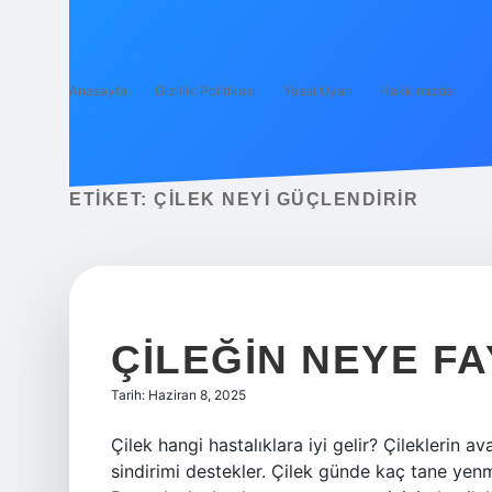
Anasayfa
Gizlilik Politikası
Yasal Uyarı
Hakkımızda
ETIKET:
ÇILEK NEYI GÜÇLENDIRIR
ÇILEĞIN NEYE FA
Tarih: Haziran 8, 2025
Çilek hangi hastalıklara iyi gelir? Çileklerin av
sindirimi destekler. Çilek günde kaç tane yenm