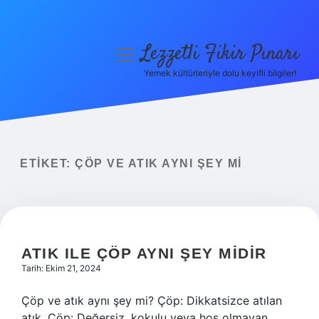
Lezzetli Fikir Pınarı
menüyü
aç
Yemek kültürleriyle dolu keyifli bilgiler!
Anasayfa
Gizlilik Politikası
Yasal Uyarı
ETIKET:
ÇÖP VE ATIK AYNI ŞEY MI
Hakkımızda
ATIK ILE ÇÖP AYNI ŞEY MIDIR
Tarih: Ekim 21, 2024
Çöp ve atık aynı şey mi? Çöp: Dikkatsizce atılan
atık. Çöp: Değersiz, kokulu veya hoş olmayan