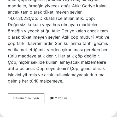
maddeler, örneğin yiyecek atığı. Atık: Geriye kalan
ancak tam olarak tüketilmeyen şeyler.
14.01.2023Çöp: Dikkatsizce atılan atık. Çöp:
Değersiz, kokulu veya hoş olmayan maddeler,
örneğin yiyecek atığı. Atık: Geriye kalan ancak tam
olarak tüketilmeyen şeyler. Atık çöp müdür? Atık ve
çöp farklı kavramlardır. Son kullanma tarihi geçmiş
ve ikamet ettiğimiz yerden çıkarılması gereken her
türlü maddeye atık denir. Her atık çöp değildir.
Çöp, hiçbir şekilde kullanılamayacak malzemelere
atıfta bulunur. Çöp neye denir? Çöp, genel olarak
işlevini yitirmiş ve artık kullanılamayacak duruma
gelmiş her türlü malzemeye…
Atık
Devamını okuyun
2 Yorum
Ile
Çöp
Aynı
Şey