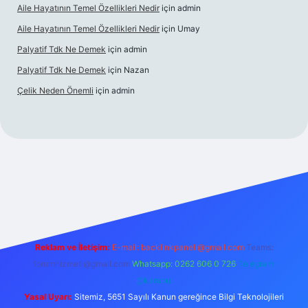
Aile Hayatının Temel Özellikleri Nedir
için
admin
Aile Hayatının Temel Özellikleri Nedir
için
Umay
Palyatif Tdk Ne Demek
için
admin
Palyatif Tdk Ne Demek
için
Nazan
Çelik Neden Önemli
için
admin
s sitesi
Reklam ve İletişim:
E-mail:
backlinkpaneli@gmail.com
Teams:
forumhizmeti@gmail.com
Whatsapp: 0262 606 0 726
Telegram:
@karabul
Yasal Uyarı:
Sitemiz, 5651 Sayılı Kanun gereğince Bilgi Teknolojileri