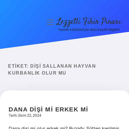
Lezzetli Fikir Pınarı
menüyü
aç
Yemek kültürleriyle dolu keyifli bilgiler!
Anasayfa
Gizlilik Politikası
Yasal Uyarı
ETIKET:
DIŞI SALLANAN HAYVAN
KURBANLIK OLUR MU
Hakkımızda
DANA DIŞI MI ERKEK MI
Tarih: Ekim 22, 2024
Dana dişi mi olur erkek mi? Buzağı; Sütten kesilmiş