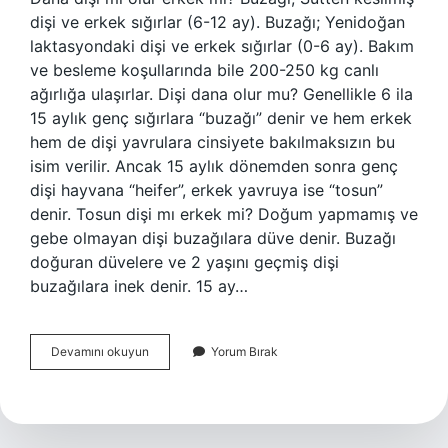
dişi ve erkek sığırlar (6-12 ay). Buzağı; Yenidoğan
laktasyondaki dişi ve erkek sığırlar (0-6 ay). Bakım
ve besleme koşullarında bile 200-250 kg canlı
ağırlığa ulaşırlar. Dişi dana olur mu? Genellikle 6 ila
15 aylık genç sığırlara “buzağı” denir ve hem erkek
hem de dişi yavrulara cinsiyete bakılmaksızın bu
isim verilir. Ancak 15 aylık dönemden sonra genç
dişi hayvana “heifer”, erkek yavruya ise “tosun”
denir. Tosun dişi mı erkek mi? Doğum yapmamış ve
gebe olmayan dişi buzağılara düve denir. Buzağı
doğuran düvelere ve 2 yaşını geçmiş dişi
buzağılara inek denir. 15 ay…
Dana
Devamını okuyun
Yorum Bırak
Dişi
Mi
Erkek
Mi