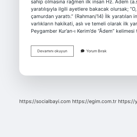
sahip olmasına rağmen ilk insan Hz. Adem (a.s.)
yaratılışıyla ilgili ayetlere bakacak olursak; “O,
çamurdan yarattı.” (Rahman/14) İlk yaratılan
varlıkların hakikati, aslı ve temeli olarak ilk ya
Peygamber Kur’an-ı Kerim’de “Âdem” kelimesi 
Dünyada
Devamını okuyun
Yorum Bırak
Ilk
Yaratılan
Insan
Kim
https://socialbayi.com
https://egim.com.tr
https://