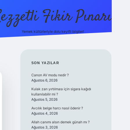
ezzetli Fikir Pınarı
Yemek kültürleriyle dolu keyifli bilgiler!
ilbet bahis sitesi
SIDEBAR
SON YAZILAR
Canon AV modu nedir ?
Ağustos 6, 2026
Kulak zarı yırtılması için sigara kağıdı
kullanılabilir mi ?
Ağustos 5, 2026
Avcılık belge harcı nasıl ödenir ?
Ağustos 4, 2026
Allah canımı alsın demek günah mı ?
Ağustos 3, 2026