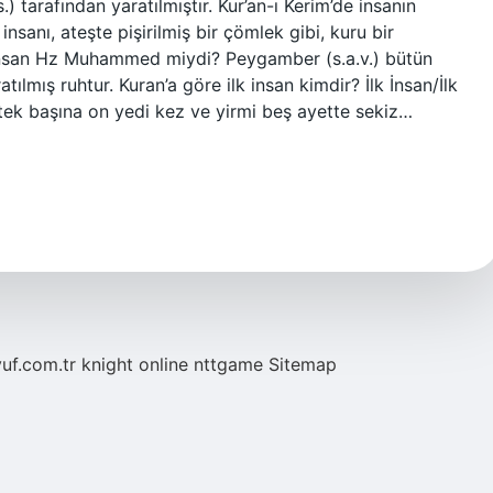
 tarafından yaratılmıştır. Kur’an-ı Kerim’de insanın
 insanı, ateşte pişirilmiş bir çömlek gibi, kuru bir
 insan Hz Muhammed miydi? Peygamber (s.a.v.) bütün
ratılmış ruhtur. Kuran’a göre ilk insan kimdir? İlk İnsan/İlk
tek başına on yedi kez ve yirmi beş ayette sekiz…
yuf.com.tr
knight online
nttgame
Sitemap