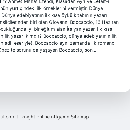
ir? Ahmet Mithat Efendi, Kıssadan Ayrı ve Letâif-i
ünün yurtiçindeki ilk örneklerini vermiştir. Dünya
Dünya edebiyatının ilk kısa öykü kitabının yazarı
silcilerinden biri olan Giovanni Boccaccio, 16 Haziran
ukluğunda iyi bir eğitim alan İtalyan yazar, ilk kısa
n ilk yazarı kimdir? Boccaccio, dünya edebiyatının ilk
on adlı eseriyle). Boccaccio aynı zamanda ilk romancı
r. Obezite sorunu da yaşayan Boccaccio, son…
yuf.com.tr
knight online
nttgame
Sitemap