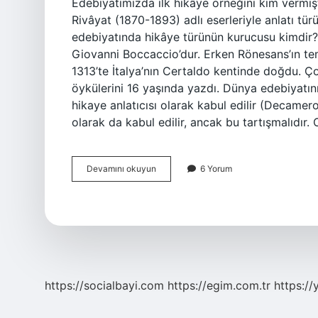
Edebiyatımızda ilk hikâye örneğini kim vermişt
Rivâyat (1870-1893) adlı eserleriyle anlatı tür
edebiyatında hikâye türünün kurucusu kimdir? 
Giovanni Boccaccio’dur. Erken Rönesans’ın tem
1313’te İtalya’nın Certaldo kentinde doğdu. Çoc
öykülerini 16 yaşında yazdı. Dünya edebiyatını
hikaye anlatıcısı olarak kabul edilir (Decamer
olarak da kabul edilir, ancak bu tartışmalıdı
Hikâye
Devamını okuyun
6 Yorum
Türünün
Ilk
Örneğini
Kim
Vermiştir
https://socialbayi.com
https://egim.com.tr
https://