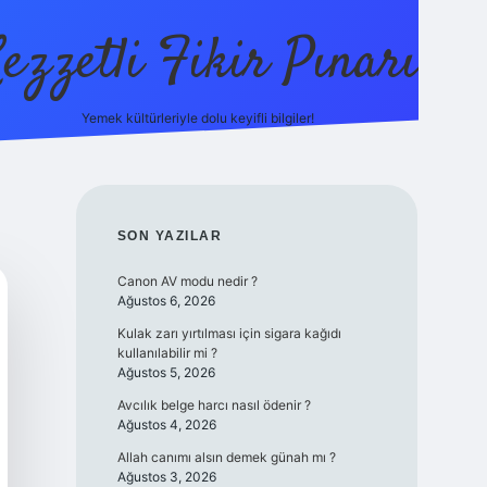
ezzetli Fikir Pınarı
Yemek kültürleriyle dolu keyifli bilgiler!
ilbet bahis sitesi
SIDEBAR
SON YAZILAR
Canon AV modu nedir ?
Ağustos 6, 2026
Kulak zarı yırtılması için sigara kağıdı
kullanılabilir mi ?
Ağustos 5, 2026
Avcılık belge harcı nasıl ödenir ?
Ağustos 4, 2026
Allah canımı alsın demek günah mı ?
Ağustos 3, 2026