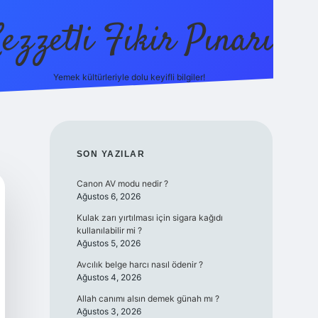
ezzetli Fikir Pınarı
Yemek kültürleriyle dolu keyifli bilgiler!
ilbet bahis
SIDEBAR
SON YAZILAR
Canon AV modu nedir ?
Ağustos 6, 2026
Kulak zarı yırtılması için sigara kağıdı
kullanılabilir mi ?
Ağustos 5, 2026
Avcılık belge harcı nasıl ödenir ?
Ağustos 4, 2026
Allah canımı alsın demek günah mı ?
Ağustos 3, 2026