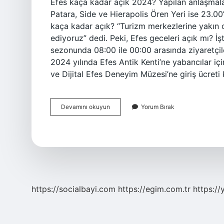
Efes kaça kadar açık 2024? Yapılan anlaşmala
Patara, Side ve Hierapolis Ören Yeri ise 23.00
kaça kadar açık? “Turizm merkezlerine yakın ol
ediyoruz” dedi. Peki, Efes geceleri açık mı? İşt
sezonunda 08:00 ile 00:00 arasında ziyaretçile
2024 yılında Efes Antik Kenti’ne yabancılar için
ve Dijital Efes Deneyim Müzesi’ne giriş ücreti
Efes
Devamını okuyun
Yorum Bırak
Antik
Kenti
Saat
Kaçta
Kapanıyor
2024
https://socialbayi.com
https://egim.com.tr
https://