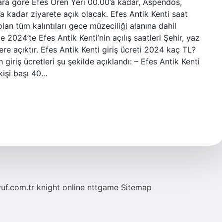
ra göre Efes Ören Yeri 00.00’a kadar, Aspendos,
’a kadar ziyarete açık olacak. Efes Antik Kenti saat
an tüm kalıntıları gece müzeciliği alanına dahil
e 2024’te Efes Antik Kenti’nin açılış saatleri Şehir, yaz
re açıktır. Efes Antik Kenti giriş ücreti 2024 kaç TL?
 giriş ücretleri şu şekilde açıklandı: – Efes Antik Kenti
 kişi başı 40…
yuf.com.tr
knight online
nttgame
Sitemap