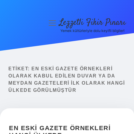
Lezzetli Fikir Pınarı
menüyü
aç
Yemek kültürleriyle dolu keyifli bilgiler!
Anasayfa
Gizlilik Politikası
Yasal Uyarı
ETIKET:
EN ESKI GAZETE ÖRNEKLERI
OLARAK KABUL EDILEN DUVAR YA DA
Hakkımızda
MEYDAN GAZETELERI ILK OLARAK HANGI
ÜLKEDE GÖRÜLMÜŞTÜR
EN ESKI GAZETE ÖRNEKLERI