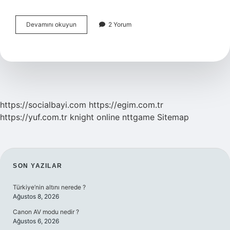
En
Devamını okuyun
2 Yorum
Eski
Gazete
Örnekleri
Hangi
Ülkede
https://socialbayi.com
https://egim.com.tr
https://yuf.com.tr
knight online
nttgame
Sitemap
SIDEBAR
SON YAZILAR
Türkiye’nin altını nerede ?
Ağustos 8, 2026
Canon AV modu nedir ?
Ağustos 6, 2026