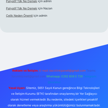
Palyatif Tdk Ne Demek
için
admin
Palyatif Tdk Ne Demek
için
Nazan
Çelik Neden Önemli
için
admin
his sitesi
Reklam ve İletişim:
E-mail:
backlinkpaneli@gmail.com
Teams:
forumhizmeti@gmail.com
Whatsapp: 0262 606 0 726
Telegram:
@karabul
Yasal Uyarı:
Sitemiz, 5651 Sayılı Kanun gereğince Bilgi Teknolojileri
ve İletişim Kurumu (BTK) tarafından onaylanmış bir Yer Sağlayıcı
olarak hizmet vermektedir. Bu nedenle, sitedeki içerikleri proaktif
olarak denetleme veya araştırma yükümlülüğümüz bulunmamaktadır.