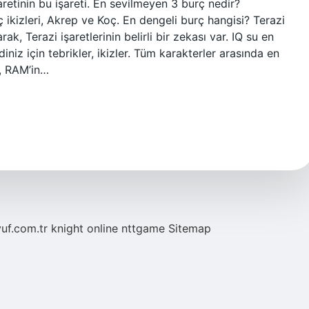
aretinin bu işareti. En sevilmeyen 3 burç nedir?
ikizleri, Akrep ve Koç. En dengeli burç hangisi? Terazi
ak, Terazi işaretlerinin belirli bir zekası var. IQ su en
diniz için tebrikler, ikizler. Tüm karakterler arasında en
e, RAM’in…
yuf.com.tr
knight online
nttgame
Sitemap