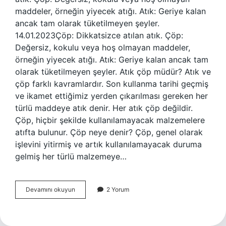
maddeler, örneğin yiyecek atığı. Atık: Geriye kalan
ancak tam olarak tüketilmeyen şeyler.
14.01.2023Çöp: Dikkatsizce atılan atık. Çöp:
Değersiz, kokulu veya hoş olmayan maddeler,
örneğin yiyecek atığı. Atık: Geriye kalan ancak tam
olarak tüketilmeyen şeyler. Atık çöp müdür? Atık ve
çöp farklı kavramlardır. Son kullanma tarihi geçmiş
ve ikamet ettiğimiz yerden çıkarılması gereken her
türlü maddeye atık denir. Her atık çöp değildir.
Çöp, hiçbir şekilde kullanılamayacak malzemelere
atıfta bulunur. Çöp neye denir? Çöp, genel olarak
işlevini yitirmiş ve artık kullanılamayacak duruma
gelmiş her türlü malzemeye…
Atık
Devamını okuyun
2 Yorum
Ile
Çöp
Aynı
Şey