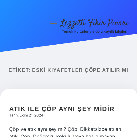
Lezzetli Fikir Pınarı
menüyü
aç
Yemek kültürleriyle dolu keyifli bilgiler!
Anasayfa
Gizlilik Politikası
Yasal Uyarı
ETIKET:
ESKI KIYAFETLER ÇÖPE ATILIR MI
Hakkımızda
ATIK ILE ÇÖP AYNI ŞEY MIDIR
Tarih: Ekim 21, 2024
Çöp ve atık aynı şey mi? Çöp: Dikkatsizce atılan
atık. Çöp: Değersiz, kokulu veya hoş olmayan