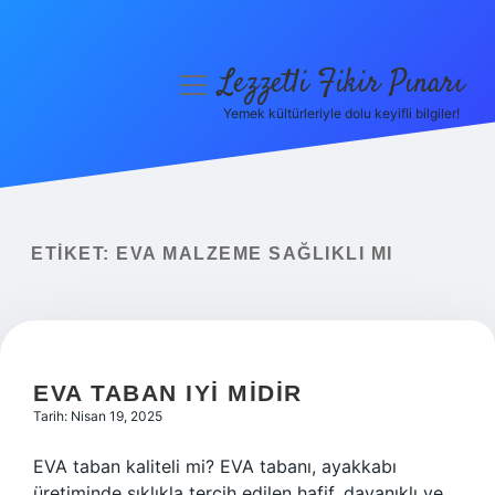
Lezzetli Fikir Pınarı
menüyü
aç
Yemek kültürleriyle dolu keyifli bilgiler!
Anasayfa
Gizlilik Politikası
Yasal Uyarı
ETIKET:
EVA MALZEME SAĞLIKLI MI
Hakkımızda
EVA TABAN IYI MIDIR
Tarih: Nisan 19, 2025
EVA taban kaliteli mi? EVA tabanı, ayakkabı
üretiminde sıklıkla tercih edilen hafif, dayanıklı ve