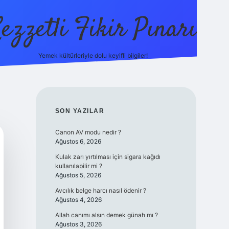
ezzetli Fikir Pınarı
Yemek kültürleriyle dolu keyifli bilgiler!
ilbet bahis sitesi
SIDEBAR
SON YAZILAR
Canon AV modu nedir ?
Ağustos 6, 2026
Kulak zarı yırtılması için sigara kağıdı
kullanılabilir mi ?
Ağustos 5, 2026
Avcılık belge harcı nasıl ödenir ?
Ağustos 4, 2026
Allah canımı alsın demek günah mı ?
Ağustos 3, 2026