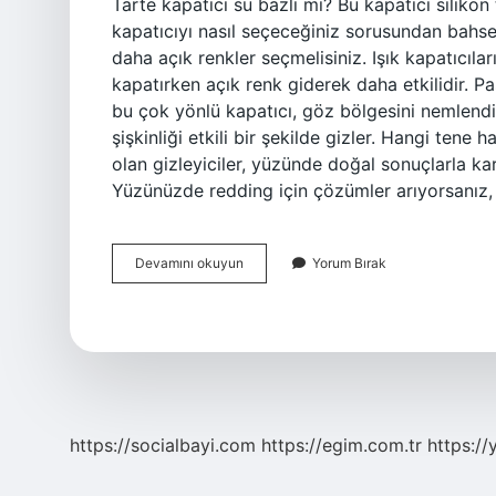
Tarte kapatıcı su bazlı mı? Bu kapatıcı silikon 
kapatıcıyı nasıl seçeceğiniz sorusundan bahse
daha açık renkler seçmelisiniz. Işık kapatıcıları
kapatırken açık renk giderek daha etkilidir. Pas
bu çok yönlü kapatıcı, göz bölgesini nemlendir
şişkinliği etkili bir şekilde gizler. Hangi tene
olan gizleyiciler, yüzünde doğal sonuçlarla karş
Yüzünüzde redding için çözümler arıyorsanız,
Tarte
Devamını okuyun
Yorum Bırak
Kapatıcı
Hangi
Cilt
Tipine
Uygun
https://socialbayi.com
https://egim.com.tr
https://