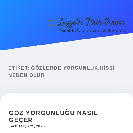
Lezzetli Fikir Pınarı
menüyü
aç
Yemek kültürleriyle dolu keyifli bilgiler!
Anasayfa
Gizlilik Politikası
Yasal Uyarı
ETIKET:
GÖZLERDE YORGUNLUK HISSI
NEDEN OLUR
Hakkımızda
GÖZ YORGUNLUĞU NASIL
GEÇER
Tarih: Mayıs 29, 2025