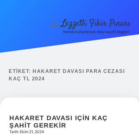
Lezzetli Fikir Pınarı
menüyü
aç
Yemek kültürleriyle dolu keyifli bilgiler!
Anasayfa
Gizlilik Politikası
Yasal Uyarı
ETIKET:
HAKARET DAVASI PARA CEZASI
KAÇ TL 2024
Hakkımızda
HAKARET DAVASI IÇIN KAÇ
ŞAHIT GEREKIR
Tarih: Ekim 21, 2024