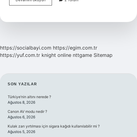
Davası
Için
Kaç
Şahit
Gerekir
https://socialbayi.com
https://egim.com.tr
https://yuf.com.tr
knight online
nttgame
Sitemap
SIDEBAR
SON YAZILAR
Türkiye’nin altını nerede ?
Ağustos 8, 2026
Canon AV modu nedir ?
Ağustos 6, 2026
Kulak zarı yırtılması için sigara kağıdı kullanılabilir mi ?
Ağustos 5, 2026