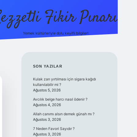
ezzetli Fikir Pınarı
Yemek kültürleriyle dolu keyifli bilgiler!
ilbet bahis sites
SIDEBAR
SON YAZILAR
Kulak zarı yırtılması için sigara kağıdı
kullanılabilir mi ?
Ağustos 5, 2026
Avcılık belge harcı nasıl ödenir ?
Ağustos 4, 2026
Allah canımı alsın demek günah mı ?
Ağustos 3, 2026
7 Neden Favori Sayıdır ?
Ağustos 3, 2026