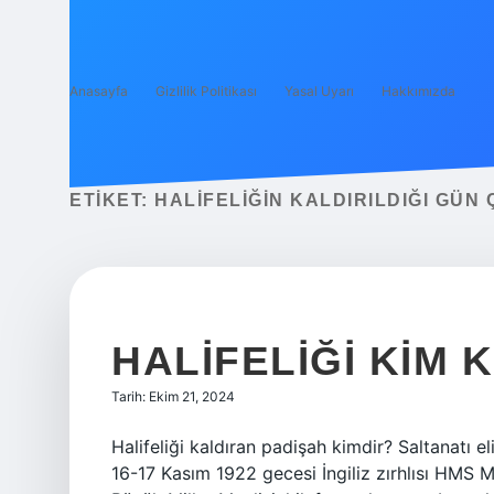
Anasayfa
Gizlilik Politikası
Yasal Uyarı
Hakkımızda
ETIKET:
HALIFELIĞIN KALDIRILDIĞI GÜN
HALIFELIĞI KIM 
Tarih: Ekim 21, 2024
Halifeliği kaldıran padişah kimdir? Saltanatı e
16-17 Kasım 1922 gecesi İngiliz zırhlısı HMS M