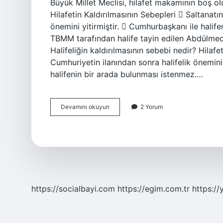
Büyük Millet Meclisi, hilafet makamının boş ol
Hilafetin Kaldırılmasının Sebepleri  Saltanatı
önemini yitirmiştir.  Cumhurbaşkanı ile halife
TBMM tarafından halife tayin edilen Abdülmeci
Halifeliğin kaldırılmasının sebebi nedir? Hilafe
Cumhuriyetin ilanından sonra halifelik önemini 
halifenin bir arada bulunması istenmez.…
Halifeliği
Devamını okuyun
2 Yorum
Kim
Kaldırdı
https://socialbayi.com
https://egim.com.tr
https://