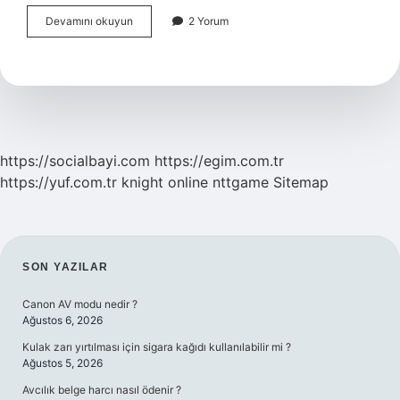
Siyah
Devamını okuyun
2 Yorum
Hardal
Tohumu
Hangi
Rahatsızlıklara
Iyi
Gelir
https://socialbayi.com
https://egim.com.tr
https://yuf.com.tr
knight online
nttgame
Sitemap
SIDEBAR
SON YAZILAR
Canon AV modu nedir ?
Ağustos 6, 2026
Kulak zarı yırtılması için sigara kağıdı kullanılabilir mi ?
Ağustos 5, 2026
Avcılık belge harcı nasıl ödenir ?