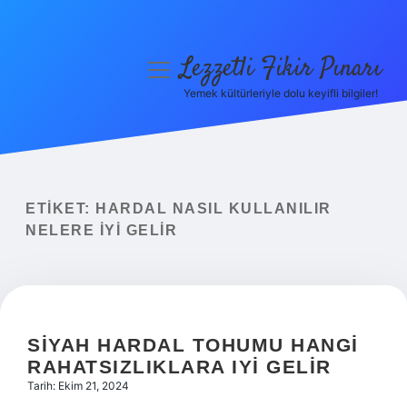
Lezzetli Fikir Pınarı
menüyü
aç
Yemek kültürleriyle dolu keyifli bilgiler!
Anasayfa
Gizlilik Politikası
Yasal Uyarı
ETIKET:
HARDAL NASIL KULLANILIR
NELERE IYI GELIR
Hakkımızda
SIYAH HARDAL TOHUMU HANGI
RAHATSIZLIKLARA IYI GELIR
Tarih: Ekim 21, 2024