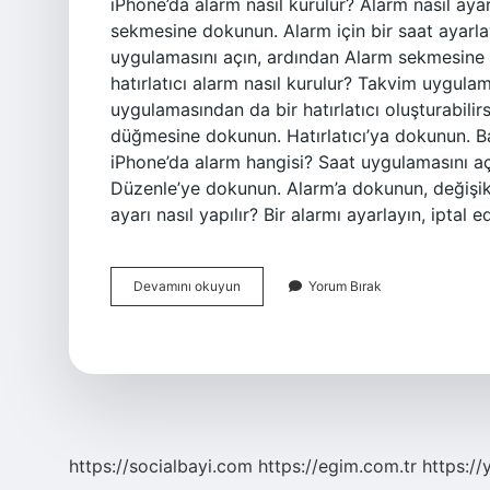
iPhone’da alarm nasıl kurulur? Alarm nasıl aya
sekmesine dokunun. Alarm için bir saat ayarla
uygulamasını açın, ardından Alarm sekmesine d
hatırlatıcı alarm nasıl kurulur? Takvim uygulam
uygulamasından da bir hatırlatıcı oluşturabili
düğmesine dokunun. Hatırlatıcı’ya dokunun. Başlı
iPhone’da alarm hangisi? Saat uygulamasını a
Düzenle’ye dokunun. Alarm’a dokunun, değişikl
ayarı nasıl yapılır? Bir alarmı ayarlayın, iptal 
Iphone
Devamını okuyun
Yorum Bırak
Telefonda
Alarm
Nasıl
Kurulur
https://socialbayi.com
https://egim.com.tr
https://