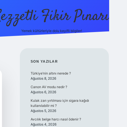
ezzetli Fikir Pınarı
Yemek kültürleriyle dolu keyifli bilgiler!
ilbet bahis sitesi
SIDEBAR
SON YAZILAR
Türkiye’nin altını nerede ?
Ağustos 8, 2026
Canon AV modu nedir ?
Ağustos 6, 2026
Kulak zarı yırtılması için sigara kağıdı
kullanılabilir mi ?
Ağustos 5, 2026
Avcılık belge harcı nasıl ödenir ?
Ağustos 4, 2026