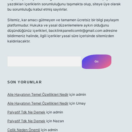
yazdıkları içeriklerin sorumluluğunu taşımakta olup, siteye üye olarak
bu sorumluluğu kabul etmiş sayılırlar.
Sitemiz, kar amacı gütmeyen ve tamamen ücretsiz bir bilgi paylaşım
platformudur. Hukuka ve yasal düzenlemelere aykırı olduğunu
düşündüğünüz içerikleri,
backlinkpanelicomtr@gmail.com
adresine
bildirmeniz halinde, ilgili içerikler yasal süre içerisinde sitemizden
kaldırılacaktır.
Arama
SON YORUMLAR
Aile Hayatının Temel Özellikleri Nedir
için
admin
Aile Hayatının Temel Özellikleri Nedir
için
Umay
Palyatif Tdk Ne Demek
için
admin
Palyatif Tdk Ne Demek
için
Nazan
Çelik Neden Önemli
için
admin