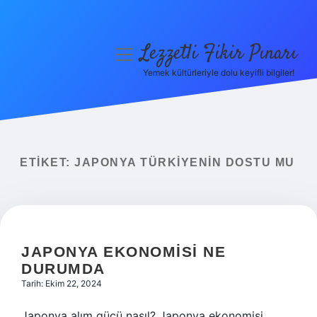
Lezzetli Fikir Pınarı
menüyü
aç
Yemek kültürleriyle dolu keyifli bilgiler!
Anasayfa
Gizlilik Politikası
Yasal Uyarı
ETIKET:
JAPONYA TÜRKIYENIN DOSTU MU
Hakkımızda
JAPONYA EKONOMISI NE
DURUMDA
Tarih: Ekim 22, 2024
Japonya alım gücü nasıl? Japonya ekonomisi